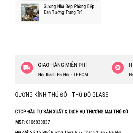
Gương Nhà Bếp Phòng Bếp
Dán Tường Trang Trí
GIAO HÀNG MIỄN PHÍ
H
Nội thành Hà Nội - TP.HCM
Hà
GƯƠNG KÍNH THỦ ĐÔ - THỦ ĐÔ GLASS
CTCP ĐẦU TƯ SẢN XUẤT & DỊCH VỤ THƯƠNG MẠI THỦ ĐÔ
MST
: 0106833837
Địa chỉ
: Số 15 Phố Vương Thừa Vũ - Thanh Xuân - Hà Nội