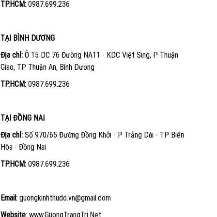
TP.HCM:
0987.699.236
TẠI BÌNH DƯƠNG
Địa chỉ:
Ô 15 DC 76 Đường NA11 - KDC Việt Sing, P Thuận
Giao, TP Thuận An, Bình Dương
TP.HCM:
0987.699.236
TẠI ĐỒNG NAI
Địa chỉ:
Số 970/65 Đường Đồng Khởi - P Trảng Dài - TP Biên
Hòa - Đồng Nai
TP.HCM:
0987.699.236
Email:
guongkinhthudo.vn@gmail.com
Website
:
www.GuongTrangTri.Net