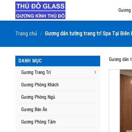
Skip
Gương 
to
content
Trang chủ
/
Gương dán tường trang trí Spa Tại Biên
Gương dán t
DANH MỤC
Gương Trang Trí
Gương Phòng Khách
Gương Phòng Ngủ
Gương Bàn Ăn
Gương Phòng Tắm