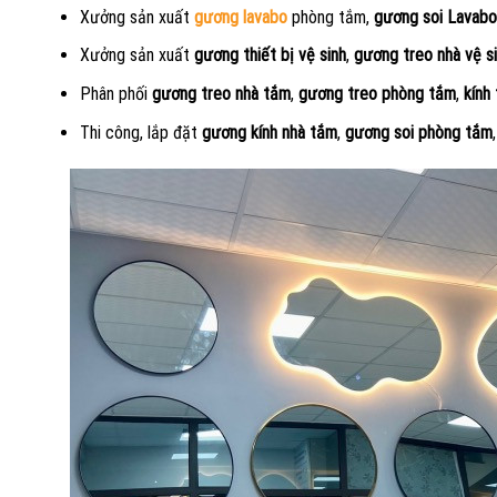
Xưởng sản xuất
gương lavabo
phòng tắm,
gương soi Lavabo
Xưởng sản xuất
gương thiết bị vệ sinh
,
gương treo nhà vệ s
Phân phối
gương treo nhà tắm
,
gương treo phòng tắm
,
kính 
Thi công, lắp đặt
gương kính nhà tắm
,
gương soi phòng tắm