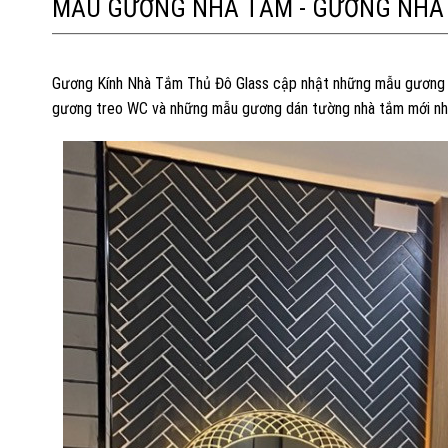
MẪU GƯƠNG NHÀ TẮM - GƯƠNG NHÀ 
Gương Kính Nhà Tắm Thủ Đô Glass cập nhật những mẫu gương tr
gương treo WC và những mẫu gương dán tường nhà tắm mới n