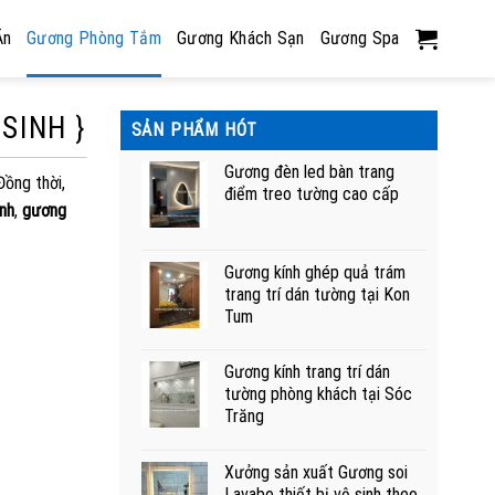
Ăn
Gương Phòng Tắm
Gương Khách Sạn
Gương Spa
SINH }
SẢN PHẨM HÓT
Gương đèn led bàn trang
Đồng thời,
điểm treo tường cao cấp
nh
,
gương
Gương kính ghép quả trám
trang trí dán tường tại Kon
Tum
Gương kính trang trí dán
tường phòng khách tại Sóc
Trăng
Xưởng sản xuất Gương soi
Lavabo thiết bị vệ sinh theo