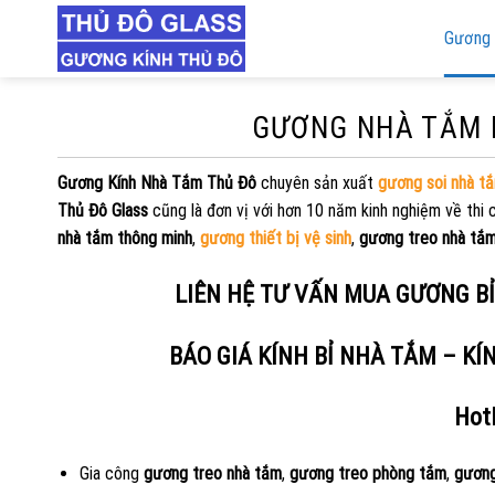
Skip
Gương 
to
content
GƯƠNG NHÀ TẮM P
Gương Kính Nhà Tắm Thủ Đô
chuyên sản xuất
gương soi nhà t
Thủ Đô Glass
cũng là đơn vị với hơn 10 năm kinh nghiệm về thi
nhà tắm thông minh
,
gương thiết bị vệ sinh
,
gương treo nhà tắ
LIÊN HỆ TƯ VẤN MUA GƯƠNG B
BÁO GIÁ KÍNH BỈ NHÀ TẮM – K
Hot
Gia công
gương treo nhà tắm
,
gương treo phòng tắm
,
gương