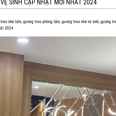
VỆ SINH CẬP NHẬT MỚI NHẤT 2024
eo nhà tắm, gương treo phòng tắm, gương treo nhà vệ sinh, gương tre
hất 2024