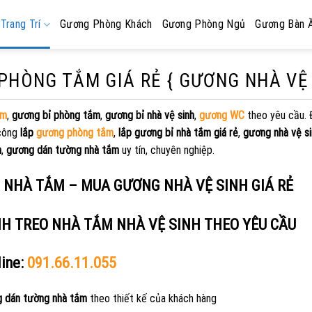
Trang Trí
Gương Phòng Khách
Gương Phòng Ngủ
Gương Bàn 
HÒNG TẮM GIÁ RẺ { GƯƠNG NHÀ VỆ 
ắm
,
gương bỉ phòng tắm
,
gương bỉ nhà vệ sinh
,
gương WC
theo yêu cầu. 
 công
lắp
gương phòng tắm
,
lắp gương bỉ nhà tắm giá rẻ
,
gương nhà vệ si
m
,
gương dán tường nhà tắm
uy tín, chuyên nghiệp.
Ỉ NHÀ TẮM – MUA GƯƠNG NHÀ VỆ SINH GIÁ RẺ
ÍNH TREO NHÀ TẮM NHÀ VỆ SINH THEO YÊU CẦU
line:
091.66.11.055
 dán tường nhà tắm
theo thiết kế của khách hàng