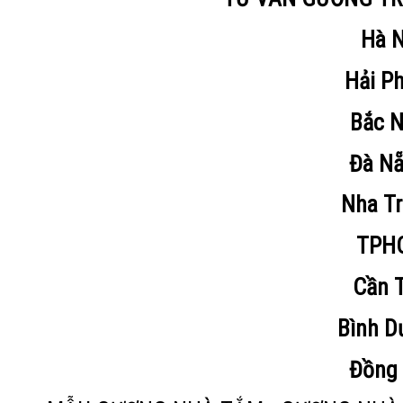
Hà N
Hải P
Bắc N
Đà N
Nha T
TPH
Cần 
Bình D
Đồng 