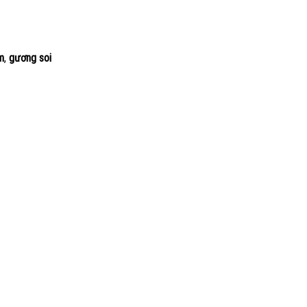
m
,
gương soi