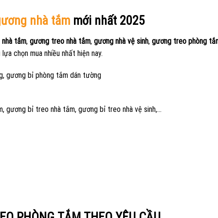
gương nhà tắm
mới nhất 2025
 nhà tắm
,
gương treo nhà tắm
,
gương nhà vệ sinh
,
gương treo phòng tắ
lựa chọn mua nhiều nhất hiện nay.
ng, gương bỉ phòng tắm dán tường
 gương bỉ treo nhà tắm, gương bỉ treo nhà vệ sinh,…
EO PHÒNG TẮM THEO YÊU CẦU