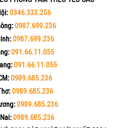
ội:
0346.333.256
hòng:
0987.699.236
inh:
0987.699.236
ẵng:
091.66.11.055
rang:
091.66.11.055
CM:
0989.685.236
Thơ:
0989.685.236
ương:
0989.685.236
Nai:
0989.685.236