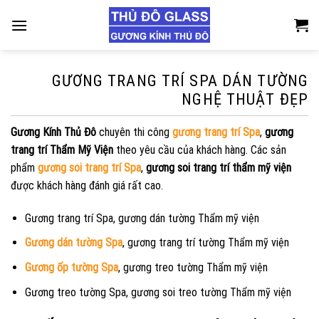
Skip
to
content
GƯƠNG TRANG TRÍ SPA DÁN TƯỜNG
NGHỆ THUẬT ĐẸP
Gương Kính Thủ Đô
chuyên thi công
gương trang trí Spa
,
gương
trang trí Thẩm Mỹ Viện
theo yêu cầu của khách hàng. Các sản
phẩm
gương soi trang trí Spa
,
gương soi trang trí thẩm mỹ viện
được khách hàng đánh giá rất cao.
Gương trang trí Spa, gương dán tường Thẩm mỹ viện
Gương dán tường Spa
, gương trang trí tường Thẩm mỹ viện
Gương ốp tường Spa
, gương treo tường Thẩm mỹ viện
Gương treo tường Spa, gương soi treo tường Thẩm mỹ viện