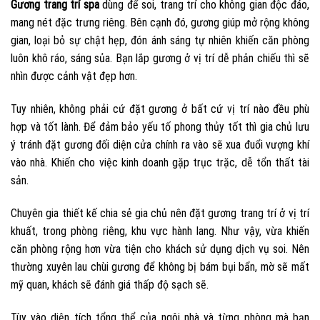
Gương trang trí spa
dùng để soi, trang trí cho không gian độc đáo,
mang nét đặc trưng riêng. Bên cạnh đó, gương giúp mở rộng không
gian, loại bỏ sự chật hẹp, đón ánh sáng tự nhiên khiến căn phòng
luôn khô ráo, sáng sủa. Bạn lắp gương ở vị trí dễ phản chiếu thì sẽ
nhìn được cảnh vật đẹp hơn.
Tuy nhiên, không phải cứ đặt gương ở bất cứ vị trí nào đều phù
hợp và tốt lành. Để đảm bảo yếu tố phong thủy tốt thì gia chủ lưu
ý tránh đặt gương đối diện cửa chính ra vào sẽ xua đuổi vượng khí
vào nhà. Khiến cho việc kinh doanh gặp trục trặc, dễ tổn thất tài
sản.
Chuyên gia thiết kế chia sẻ gia chủ nên đặt gương trang trí ở vị trí
khuất, trong phòng riêng, khu vực hành lang. Như vậy, vừa khiến
căn phòng rộng hơn vừa tiện cho khách sử dụng dịch vụ soi. Nên
thường xuyên lau chùi gương để không bị bám bụi bẩn, mờ sẽ mất
mỹ quan, khách sẽ đánh giá thấp độ sạch sẽ.
Tùy vào diện tích tổng thể của ngôi nhà và từng phòng mà bạn