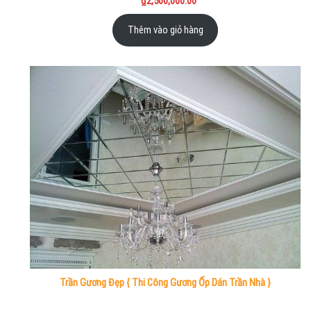
₫
2,500,000.00
Thêm vào giỏ hàng
Trần Gương Đẹp { Thi Công Gương Ốp Dán Trần Nhà }