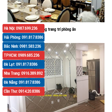
Hà Nội: 0987.699.236
Gương trang trí phòng ăn
Hải Phòng: 091.817.8386
Bắc Ninh: 0981.583.236
TPHCM: 0989.685.236
Đà Lạt: 091.817.8386
Nha Trang: 0916.389.892
Đà Nẵng: 091.817.8386
Cần Thơ: 0914.20.8386