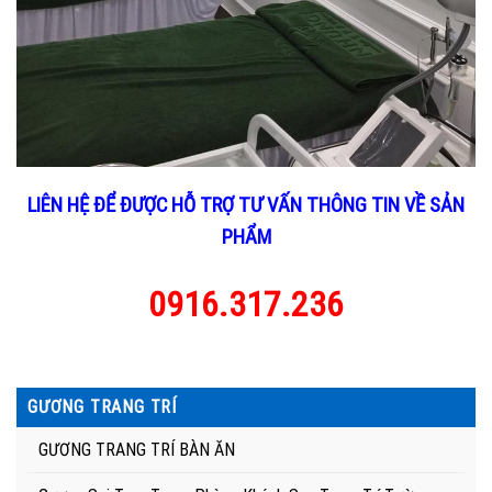
LIÊN HỆ ĐỂ ĐƯỢC HỖ TRỢ TƯ VẤN THÔNG TIN VỀ SẢN
PHẨM
0916.317.236
GƯƠNG TRANG TRÍ
GƯƠNG TRANG TRÍ BÀN ĂN