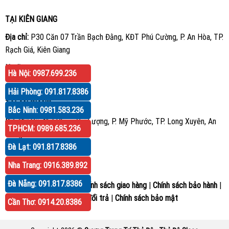
TẠI KIÊN GIANG
Địa chỉ:
P30 Căn 07 Trần Bạch Đằng, KĐT Phú Cường, P. An Hòa, TP.
Rạch Giá, Kiên Giang
Hotline:
0914.20.8386
Hà Nội: 0987.699.236
Hải Phòng: 091.817.8386
TẠI AN GIANG
Bắc Ninh: 0981.583.236
Địa chỉ:
Số 417 Phạm Cự Lượng, P. Mỹ Phước, TP. Long Xuyên, An
TPHCM: 0989.685.236
Giang
Đà Lạt: 091.817.8386
Hotline:
0914.20.8386
Nha Trang: 0916.389.892
Đà Nẵng: 091.817.8386
Hướng dẫn mua hàng
|
Chính sách giao hàng
|
Chính sách bảo hành
|
Chính sách đổi trả
|
Chính sách bảo mật
Cần Thơ: 0914.20.8386