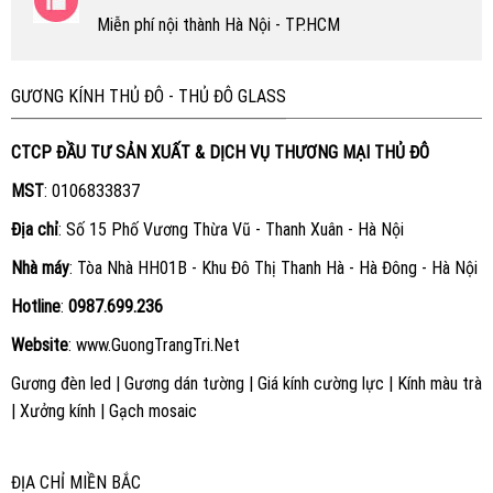
Miễn phí nội thành Hà Nội - TP.HCM
GƯƠNG KÍNH THỦ ĐÔ - THỦ ĐÔ GLASS
CTCP ĐẦU TƯ SẢN XUẤT & DỊCH VỤ THƯƠNG MẠI THỦ ĐÔ
MST
: 0106833837
Địa chỉ
: Số 15 Phố Vương Thừa Vũ - Thanh Xuân - Hà Nội
Nhà máy
: Tòa Nhà HH01B - Khu Đô Thị Thanh Hà - Hà Đông - Hà Nội
Hotline
:
0987.699.236
Website
:
www.GuongTrangTri.Net
Gương đèn led
|
Gương dán tường
|
Giá kính cường lực
|
Kính màu trà
|
Xưởng kính
|
Gạch mosaic
ĐỊA CHỈ MIỀN BẮC