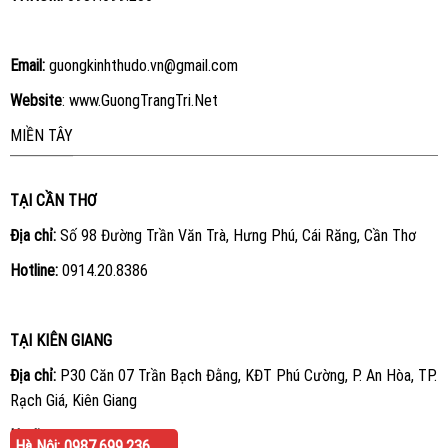
Email:
guongkinhthudo.vn@gmail.com
Website
:
www.GuongTrangTri.Net
MIỀN TÂY
TẠI CẦN THƠ
Địa chỉ:
Số 98 Đường Trần Văn Trà, Hưng Phú, Cái Răng, Cần Thơ
Hotline:
0914.20.8386
TẠI KIÊN GIANG
Địa chỉ:
P30 Căn 07 Trần Bạch Đằng, KĐT Phú Cường, P. An Hòa, TP.
Rạch Giá, Kiên Giang
Hotline:
0914.20.8386
Hà Nội: 0987.699.236