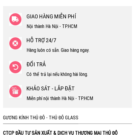
GIAO HÀNG MIỄN PHÍ
Nội thành Hà Nội - TP.HCM
HỖ TRỢ 24/7
Hàng luôn có sẵn. Giao hàng ngay.
ĐỔI TRẢ
Có thể trả lại nếu không hài lòng.
KHẢO SÁT - LẮP ĐẶT
Miễn phí nội thành Hà Nội - TP.HCM
GƯƠNG KÍNH THỦ ĐÔ - THỦ ĐÔ GLASS
CTCP ĐẦU TƯ SẢN XUẤT & DỊCH VỤ THƯƠNG MẠI THỦ ĐÔ