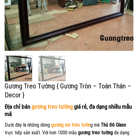
Gương Treo Tường { Gương Tròn – Toàn Thân –
Decor }
Địa chỉ bán
gương treo tường
giá rẻ, đa dạng nhiều mẫu
mã
Dưới đây là những dòng
gương soi treo tườn
g mà
Thủ Đô Glass
trực tiếp sản xuất. Với hơn 1000 mẫu
gương treo tường
đa dạng