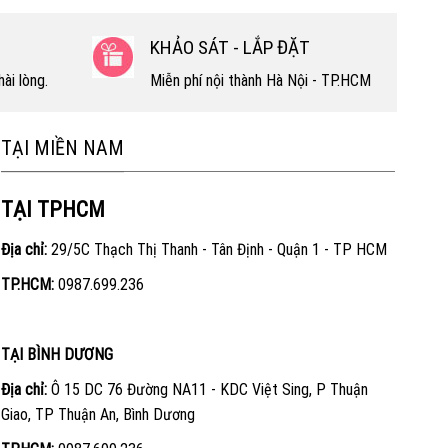
KHẢO SÁT - LẮP ĐẶT
ài lòng.
Miễn phí nội thành Hà Nội - TP.HCM
TẠI MIỀN NAM
TẠI TPHCM
Địa chỉ:
29/5C Thạch Thị Thanh - Tân Định - Quận 1 - TP HCM
TP.HCM:
0987.699.236
TẠI BÌNH DƯƠNG
Địa chỉ:
Ô 15 DC 76 Đường NA11 - KDC Việt Sing, P Thuận
Giao, TP Thuận An, Bình Dương