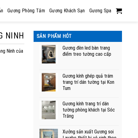
Ăn
Gương Phòng Tắm
Gương Khách Sạn
Gương Spa
G NINH
SẢN PHẨM HÓT
Gương đèn led bàn trang
ảng Ninh của
điểm treo tường cao cấp
Gương kính ghép quả trám
trang trí dán tường tại Kon
Tum
Gương kính trang trí dán
tường phòng khách tại Sóc
Trăng
Xưởng sản xuất Gương soi
Lavabo thiết bị vệ sinh theo