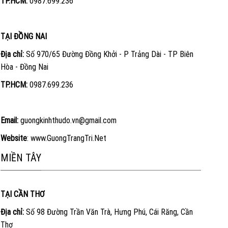
TP.HCM:
0987.699.236
TẠI ĐỒNG NAI
Địa chỉ:
Số 970/65 Đường Đồng Khởi - P Trảng Dài - TP Biên
Hòa - Đồng Nai
TP.HCM:
0987.699.236
Email:
guongkinhthudo.vn@gmail.com
Website
:
www.GuongTrangTri.Net
MIỀN TÂY
TẠI CẦN THƠ
Địa chỉ:
Số 98 Đường Trần Văn Trà, Hưng Phú, Cái Răng, Cần
Thơ