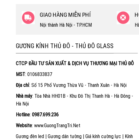
GIAO HÀNG MIỄN PHÍ
H
Nội thành Hà Nội - TP.HCM
Hà
GƯƠNG KÍNH THỦ ĐÔ - THỦ ĐÔ GLASS
CTCP ĐẦU TƯ SẢN XUẤT & DỊCH VỤ THƯƠNG MẠI THỦ ĐÔ
MST
: 0106833837
Địa chỉ
: Số 15 Phố Vương Thừa Vũ - Thanh Xuân - Hà Nội
Nhà máy
: Tòa Nhà HH01B - Khu Đô Thị Thanh Hà - Hà Đông -
Hà Nội
Hotline
:
0987.699.236
Website
:
www.GuongTrangTri.Net
Gương đèn led
|
Gương dán tường
|
Giá kính cường lực
|
Kính