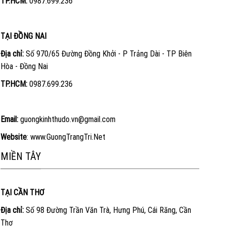
TP.HCM:
0987.699.236
TẠI ĐỒNG NAI
Địa chỉ:
Số 970/65 Đường Đồng Khởi - P Trảng Dài - TP Biên
Hòa - Đồng Nai
TP.HCM:
0987.699.236
Email:
guongkinhthudo.vn@gmail.com
Website
:
www.GuongTrangTri.Net
MIỀN TÂY
TẠI CẦN THƠ
Địa chỉ:
Số 98 Đường Trần Văn Trà, Hưng Phú, Cái Răng, Cần
Thơ