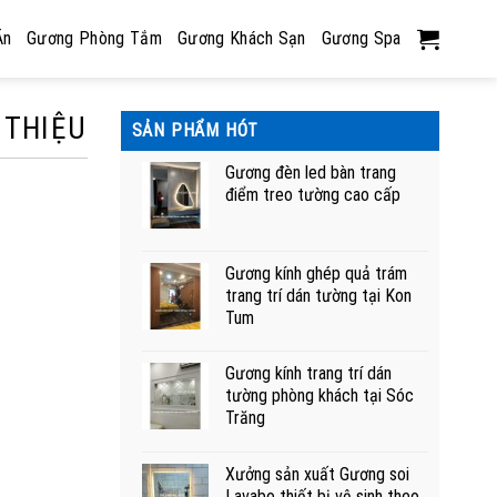
Ăn
Gương Phòng Tắm
Gương Khách Sạn
Gương Spa
 THIỆU
SẢN PHẨM HÓT
Gương đèn led bàn trang
điểm treo tường cao cấp
Gương kính ghép quả trám
trang trí dán tường tại Kon
Tum
Gương kính trang trí dán
tường phòng khách tại Sóc
Trăng
Xưởng sản xuất Gương soi
Lavabo thiết bị vệ sinh theo