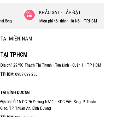
KHẢO SÁT - LẮP ĐẶT
ài lòng.
Miễn phí nội thành Hà Nội - TP.HCM
TẠI MIỀN NAM
TẠI TPHCM
Địa chỉ:
29/5C Thạch Thị Thanh - Tân Định - Quận 1 - TP HCM
TP.HCM:
0987.699.236
TẠI BÌNH DƯƠNG
Địa chỉ:
Ô 15 DC 76 Đường NA11 - KDC Việt Sing, P Thuận
Giao, TP Thuận An, Bình Dương