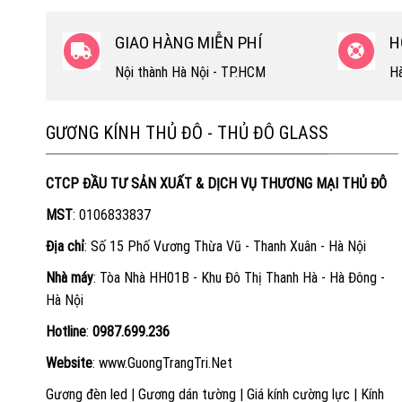
GIAO HÀNG MIỄN PHÍ
H
Nội thành Hà Nội - TP.HCM
Hà
GƯƠNG KÍNH THỦ ĐÔ - THỦ ĐÔ GLASS
CTCP ĐẦU TƯ SẢN XUẤT & DỊCH VỤ THƯƠNG MẠI THỦ ĐÔ
MST
: 0106833837
Địa chỉ
: Số 15 Phố Vương Thừa Vũ - Thanh Xuân - Hà Nội
Nhà máy
: Tòa Nhà HH01B - Khu Đô Thị Thanh Hà - Hà Đông -
Hà Nội
Hotline
:
0987.699.236
Website
:
www.GuongTrangTri.Net
Gương đèn led
|
Gương dán tường
|
Giá kính cường lực
|
Kính