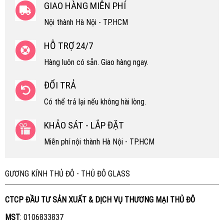
GIAO HÀNG MIỄN PHÍ
Nội thành Hà Nội - TP.HCM
HỖ TRỢ 24/7
Hàng luôn có sẵn. Giao hàng ngay.
ĐỔI TRẢ
Có thể trả lại nếu không hài lòng.
KHẢO SÁT - LẮP ĐẶT
Miễn phí nội thành Hà Nội - TP.HCM
GƯƠNG KÍNH THỦ ĐÔ - THỦ ĐÔ GLASS
CTCP ĐẦU TƯ SẢN XUẤT & DỊCH VỤ THƯƠNG MẠI THỦ ĐÔ
MST
: 0106833837