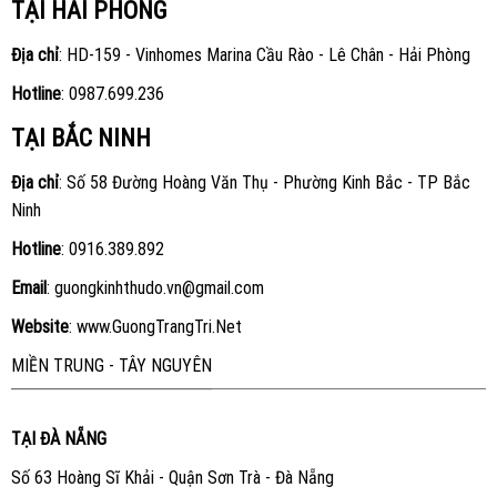
TẠI HẢI PHÒNG
Địa chỉ
: HD-159 - Vinhomes Marina Cầu Rào - Lê Chân - Hải Phòng
Hotline
:
0987.699.236
TẠI BẮC NINH
Địa chỉ
: Số 58 Đường Hoàng Văn Thụ - Phường Kinh Bắc - TP Bắc
Ninh
Hotline
:
0916.389.892
Email
: guongkinhthudo.vn@gmail.com
Website
:
www.GuongTrangTri.Net
MIỀN TRUNG - TÂY NGUYÊN
TẠI ĐÀ NẴNG
Số 63 Hoàng Sĩ Khải - Quận Sơn Trà - Đà Nẵng