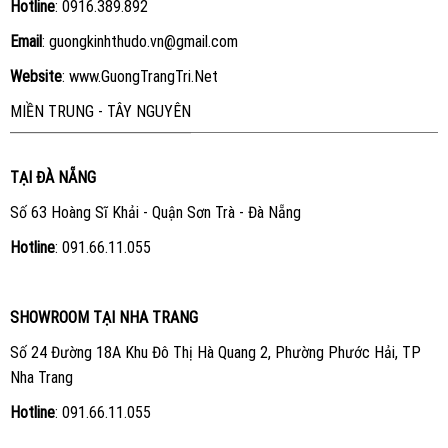
Hotline
:
0916.389.892
Email
: guongkinhthudo.vn@gmail.com
Website
:
www.GuongTrangTri.Net
MIỀN TRUNG - TÂY NGUYÊN
TẠI ĐÀ NẴNG
Số 63 Hoàng Sĩ Khải - Quận Sơn Trà - Đà Nẵng
Hotline
:
091.66.11.055
SHOWROOM TẠI NHA TRANG
Số 24 Đường 18A Khu Đô Thị Hà Quang 2, Phường Phước Hải, TP
Nha Trang
Hotline
:
091.66.11.055