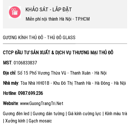
KHẢO SÁT - LẮP ĐẶT
Miễn phí nội thành Hà Nội - TP.HCM
GƯƠNG KÍNH THỦ ĐÔ - THỦ ĐÔ GLASS
CTCP ĐẦU TƯ SẢN XUẤT & DỊCH VỤ THƯƠNG MẠI THỦ ĐÔ
MST
: 0106833837
Địa chỉ
: Số 15 Phố Vương Thừa Vũ - Thanh Xuân - Hà Nội
Nhà máy
: Tòa Nhà HH01B - Khu Đô Thị Thanh Hà - Hà Đông - Hà Nội
Hotline
:
0987.699.236
Website
:
www.GuongTrangTri.Net
Gương đèn led
|
Gương dán tường
|
Giá kính cường lực
|
Kính màu trà
|
Xưởng kính
|
Gạch mosaic