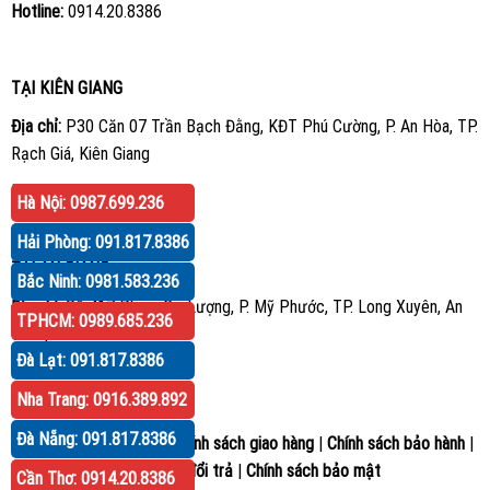
Hotline:
0914.20.8386
TẠI KIÊN GIANG
Địa chỉ:
P30 Căn 07 Trần Bạch Đằng, KĐT Phú Cường, P. An Hòa, TP.
Rạch Giá, Kiên Giang
Hotline:
0914.20.8386
Hà Nội: 0987.699.236
Hải Phòng: 091.817.8386
TẠI AN GIANG
Bắc Ninh: 0981.583.236
Địa chỉ:
Số 417 Phạm Cự Lượng, P. Mỹ Phước, TP. Long Xuyên, An
TPHCM: 0989.685.236
Giang
Đà Lạt: 091.817.8386
Hotline:
0914.20.8386
Nha Trang: 0916.389.892
Đà Nẵng: 091.817.8386
Hướng dẫn mua hàng
|
Chính sách giao hàng
|
Chính sách bảo hành
|
Chính sách đổi trả
|
Chính sách bảo mật
Cần Thơ: 0914.20.8386