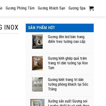
Ăn
Gương Phòng Tắm
Gương Khách Sạn
Gương Spa
G INOX
SẢN PHẨM HÓT
Gương đèn led bàn trang
điểm treo tường cao cấp
Gương kính ghép quả trám
trang trí dán tường tại Kon
Tum
Gương kính trang trí dán
tường phòng khách tại Sóc
Trăng
Xưởng sản xuất Gương soi
Lavabo thiết bị vệ sinh theo