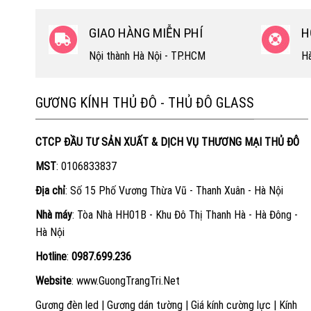
GIAO HÀNG MIỄN PHÍ
H
Nội thành Hà Nội - TP.HCM
Hà
GƯƠNG KÍNH THỦ ĐÔ - THỦ ĐÔ GLASS
CTCP ĐẦU TƯ SẢN XUẤT & DỊCH VỤ THƯƠNG MẠI THỦ ĐÔ
MST
: 0106833837
Địa chỉ
: Số 15 Phố Vương Thừa Vũ - Thanh Xuân - Hà Nội
Nhà máy
: Tòa Nhà HH01B - Khu Đô Thị Thanh Hà - Hà Đông -
Hà Nội
Hotline
:
0987.699.236
Website
:
www.GuongTrangTri.Net
Gương đèn led
|
Gương dán tường
|
Giá kính cường lực
|
Kính