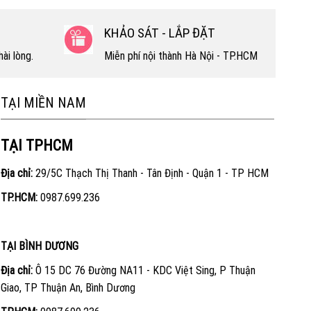
KHẢO SÁT - LẮP ĐẶT
ài lòng.
Miễn phí nội thành Hà Nội - TP.HCM
TẠI MIỀN NAM
TẠI TPHCM
Địa chỉ:
29/5C Thạch Thị Thanh - Tân Định - Quận 1 - TP HCM
TP.HCM:
0987.699.236
TẠI BÌNH DƯƠNG
Địa chỉ:
Ô 15 DC 76 Đường NA11 - KDC Việt Sing, P Thuận
Giao, TP Thuận An, Bình Dương