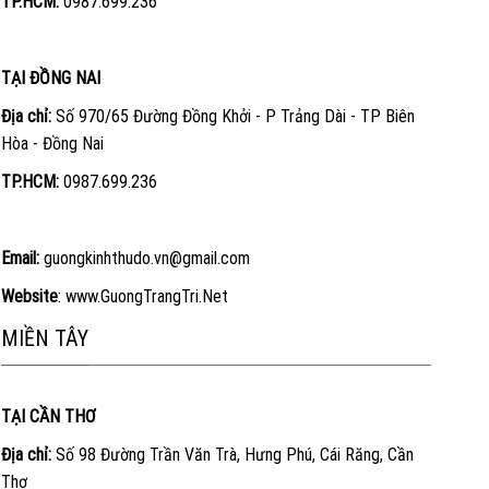
TP.HCM:
0987.699.236
TẠI ĐỒNG NAI
Địa chỉ:
Số 970/65 Đường Đồng Khởi - P Trảng Dài - TP Biên
Hòa - Đồng Nai
TP.HCM:
0987.699.236
Email:
guongkinhthudo.vn@gmail.com
Website
:
www.GuongTrangTri.Net
MIỀN TÂY
TẠI CẦN THƠ
Địa chỉ:
Số 98 Đường Trần Văn Trà, Hưng Phú, Cái Răng, Cần
Thơ