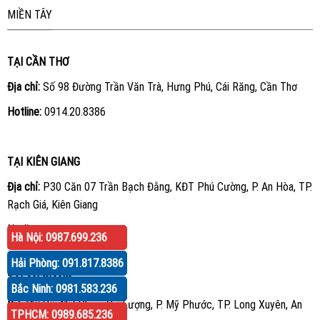
MIỀN TÂY
TẠI CẦN THƠ
Địa chỉ:
Số 98 Đường Trần Văn Trà, Hưng Phú, Cái Răng, Cần Thơ
Hotline:
0914.20.8386
TẠI KIÊN GIANG
Địa chỉ:
P30 Căn 07 Trần Bạch Đằng, KĐT Phú Cường, P. An Hòa, TP.
Rạch Giá, Kiên Giang
Hotline:
0914.20.8386
Hà Nội: 0987.699.236
Hải Phòng: 091.817.8386
TẠI AN GIANG
Bắc Ninh: 0981.583.236
Địa chỉ:
Số 417 Phạm Cự Lượng, P. Mỹ Phước, TP. Long Xuyên, An
TPHCM: 0989.685.236