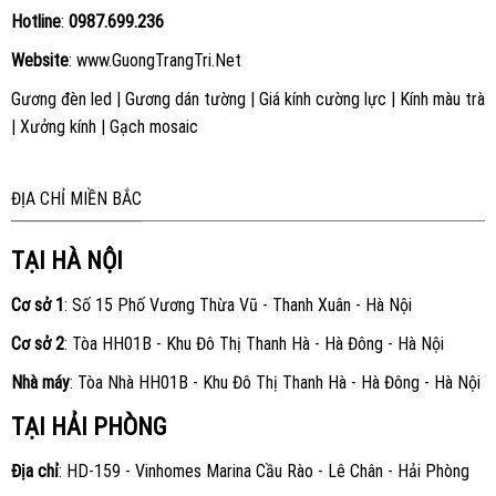
Hotline
:
0987.699.236
Website
:
www.GuongTrangTri.Net
Gương đèn led
|
Gương dán tường
|
Giá kính cường lực
|
Kính màu trà
|
Xưởng kính
|
Gạch mosaic
ĐỊA CHỈ MIỀN BẮC
TẠI HÀ NỘI
Cơ sở 1
: Số 15 Phố Vương Thừa Vũ - Thanh Xuân - Hà Nội
Cơ sở 2
: Tòa HH01B - Khu Đô Thị Thanh Hà - Hà Đông - Hà Nội
Nhà máy
: Tòa Nhà HH01B - Khu Đô Thị Thanh Hà - Hà Đông - Hà Nội
TẠI HẢI PHÒNG
Địa chỉ
: HD-159 - Vinhomes Marina Cầu Rào - Lê Chân - Hải Phòng