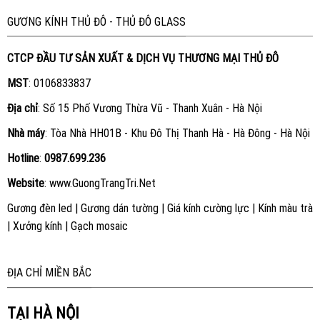
GƯƠNG KÍNH THỦ ĐÔ - THỦ ĐÔ GLASS
CTCP ĐẦU TƯ SẢN XUẤT & DỊCH VỤ THƯƠNG MẠI THỦ ĐÔ
MST
: 0106833837
Địa chỉ
: Số 15 Phố Vương Thừa Vũ - Thanh Xuân - Hà Nội
Nhà máy
: Tòa Nhà HH01B - Khu Đô Thị Thanh Hà - Hà Đông - Hà Nội
Hotline
:
0987.699.236
Website
:
www.GuongTrangTri.Net
Gương đèn led
|
Gương dán tường
|
Giá kính cường lực
|
Kính màu trà
|
Xưởng kính
|
Gạch mosaic
ĐỊA CHỈ MIỀN BẮC
TẠI HÀ NỘI