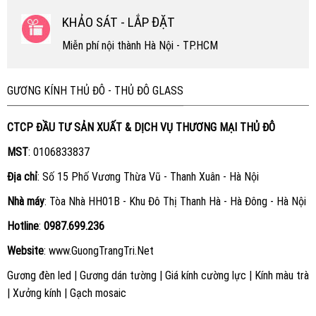
KHẢO SÁT - LẮP ĐẶT
Miễn phí nội thành Hà Nội - TP.HCM
GƯƠNG KÍNH THỦ ĐÔ - THỦ ĐÔ GLASS
CTCP ĐẦU TƯ SẢN XUẤT & DỊCH VỤ THƯƠNG MẠI THỦ ĐÔ
MST
: 0106833837
Địa chỉ
: Số 15 Phố Vương Thừa Vũ - Thanh Xuân - Hà Nội
Nhà máy
: Tòa Nhà HH01B - Khu Đô Thị Thanh Hà - Hà Đông - Hà Nội
Hotline
:
0987.699.236
Website
:
www.GuongTrangTri.Net
Gương đèn led
|
Gương dán tường
|
Giá kính cường lực
|
Kính màu trà
|
Xưởng kính
|
Gạch mosaic