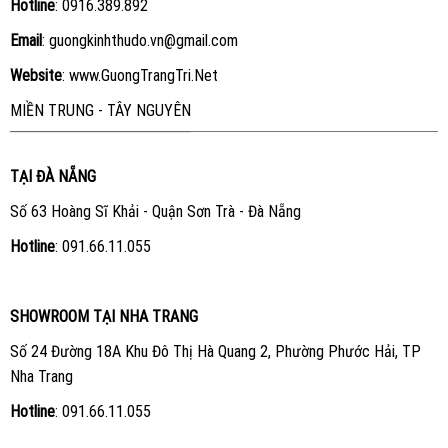
Hotline
:
0916.389.892
Email
: guongkinhthudo.vn@gmail.com
Website
:
www.GuongTrangTri.Net
MIỀN TRUNG - TÂY NGUYÊN
TẠI ĐÀ NẴNG
Số 63 Hoàng Sĩ Khải - Quận Sơn Trà - Đà Nẵng
Hotline
:
091.66.11.055
SHOWROOM TẠI NHA TRANG
Số 24 Đường 18A Khu Đô Thị Hà Quang 2, Phường Phước Hải, TP
Nha Trang
Hotline
:
091.66.11.055