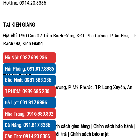
Hotline:
0914.20.8386
TẠI KIÊN GIANG
Địa chỉ:
P30 Căn 07 Trần Bạch Đằng, KĐT Phú Cường, P. An Hòa, TP.
Rạch Giá, Kiên Giang
Hotline:
0914.20.8386
Hà Nội: 0987.699.236
Hải Phòng: 091.817.8386
TẠI AN GIANG
Bắc Ninh: 0981.583.236
Địa chỉ:
Số 417 Phạm Cự Lượng, P. Mỹ Phước, TP. Long Xuyên, An
TPHCM: 0989.685.236
Giang
Đà Lạt: 091.817.8386
Hotline:
0914.20.8386
Nha Trang: 0916.389.892
Đà Nẵng: 091.817.8386
Hướng dẫn mua hàng
|
Chính sách giao hàng
|
Chính sách bảo hành
|
Chính sách đổi trả
|
Chính sách bảo mật
Cần Thơ: 0914.20.8386