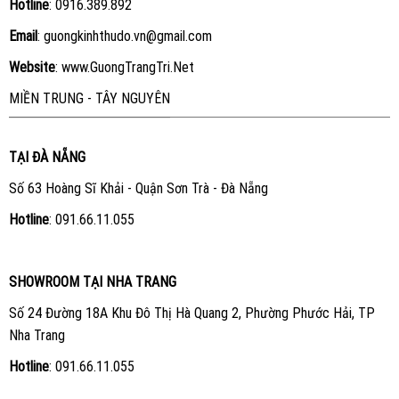
Hotline
:
0916.389.892
Email
: guongkinhthudo.vn@gmail.com
Website
:
www.GuongTrangTri.Net
MIỀN TRUNG - TÂY NGUYÊN
TẠI ĐÀ NẴNG
Số 63 Hoàng Sĩ Khải - Quận Sơn Trà - Đà Nẵng
Hotline
:
091.66.11.055
SHOWROOM TẠI NHA TRANG
Số 24 Đường 18A Khu Đô Thị Hà Quang 2, Phường Phước Hải, TP
Nha Trang
Hotline
:
091.66.11.055