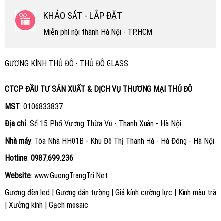
KHẢO SÁT - LẮP ĐẶT
Miễn phí nội thành Hà Nội - TP.HCM
GƯƠNG KÍNH THỦ ĐÔ - THỦ ĐÔ GLASS
CTCP ĐẦU TƯ SẢN XUẤT & DỊCH VỤ THƯƠNG MẠI THỦ ĐÔ
MST
: 0106833837
Địa chỉ
: Số 15 Phố Vương Thừa Vũ - Thanh Xuân - Hà Nội
Nhà máy
: Tòa Nhà HH01B - Khu Đô Thị Thanh Hà - Hà Đông - Hà Nội
Hotline
:
0987.699.236
Website
:
www.GuongTrangTri.Net
Gương đèn led
|
Gương dán tường
|
Giá kính cường lực
|
Kính màu trà
|
Xưởng kính
|
Gạch mosaic