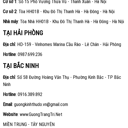
Cơ sở 1
: Số 15 Phố Vương Thừa Vũ - Thanh Xuân - Hà Nội
Cơ sở 2
: Tòa HH01B - Khu Đô Thị Thanh Hà - Hà Đông - Hà Nội
Nhà máy
: Tòa Nhà HH01B - Khu Đô Thị Thanh Hà - Hà Đông - Hà Nội
TẠI HẢI PHÒNG
Địa chỉ
: HD-159 - Vinhomes Marina Cầu Rào - Lê Chân - Hải Phòng
Hotline
:
0987.699.236
TẠI BẮC NINH
Địa chỉ
: Số 58 Đường Hoàng Văn Thụ - Phường Kinh Bắc - TP Bắc
Ninh
Hotline
:
0916.389.892
Email
: guongkinhthudo.vn@gmail.com
Website
:
www.GuongTrangTri.Net
MIỀN TRUNG - TÂY NGUYÊN