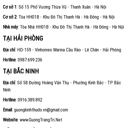
Cơ sở 1
: Số 15 Phố Vương Thừa Vũ - Thanh Xuân - Hà Nội
Cơ sở 2
: Tòa HH01B - Khu Đô Thị Thanh Hà - Hà Đông - Hà Nội
Nhà máy
: Tòa Nhà HH01B - Khu Đô Thị Thanh Hà - Hà Đông - Hà Nội
TẠI HẢI PHÒNG
Địa chỉ
: HD-159 - Vinhomes Marina Cầu Rào - Lê Chân - Hải Phòng
Hotline
:
0987.699.236
TẠI BẮC NINH
Địa chỉ
: Số 58 Đường Hoàng Văn Thụ - Phường Kinh Bắc - TP Bắc
Ninh
Hotline
:
0916.389.892
Email
: guongkinhthudo.vn@gmail.com
Website
:
www.GuongTrangTri.Net