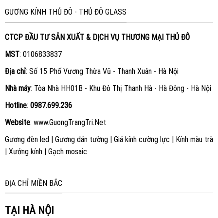
GƯƠNG KÍNH THỦ ĐÔ - THỦ ĐÔ GLASS
CTCP ĐẦU TƯ SẢN XUẤT & DỊCH VỤ THƯƠNG MẠI THỦ ĐÔ
MST
: 0106833837
Địa chỉ
: Số 15 Phố Vương Thừa Vũ - Thanh Xuân - Hà Nội
Nhà máy
: Tòa Nhà HH01B - Khu Đô Thị Thanh Hà - Hà Đông - Hà Nội
Hotline
:
0987.699.236
Website
:
www.GuongTrangTri.Net
Gương đèn led
|
Gương dán tường
|
Giá kính cường lực
|
Kính màu trà
|
Xưởng kính
|
Gạch mosaic
ĐỊA CHỈ MIỀN BẮC
TẠI HÀ NỘI