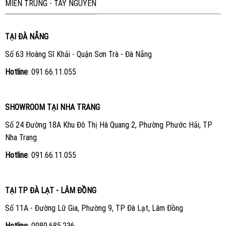
MIỀN TRUNG - TÂY NGUYÊN
TẠI ĐÀ NẴNG
Số 63 Hoàng Sĩ Khải - Quận Sơn Trà - Đà Nẵng
Hotline
:
091.66.11.055
SHOWROOM TẠI NHA TRANG
Số 24 Đường 18A Khu Đô Thị Hà Quang 2, Phường Phước Hải, TP
Nha Trang
Hotline
:
091.66.11.055
TẠI TP ĐÀ LẠT - LÂM ĐỒNG
Số 11A - Đường Lữ Gia, Phường 9, TP Đà Lạt, Lâm Đồng
Hotline
:
0989.685.236