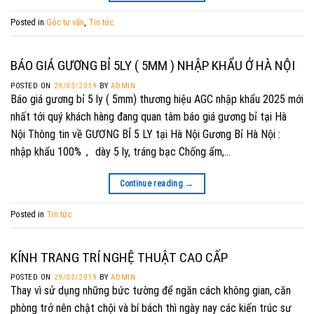
Posted in
Góc tư vấn
,
Tin tức
BÁO GIÁ GƯƠNG BỈ 5LY ( 5MM ) NHẬP KHẨU Ở HÀ NỘI
POSTED ON
29/03/2019
BY
ADMIN
Báo giá gương bỉ 5 ly ( 5mm) thương hiệu AGC nhập khẩu 2025 mới
nhất tới quý khách hàng đang quan tâm báo giá gương bỉ tại Hà
Nội Thông tin về GƯƠNG BỈ 5 LY tại Hà Nội Gương Bỉ Hà Nội :
nhập khẩu 100%， dày 5 ly, tráng bạc Chống ẩm,…
Continue reading
→
Posted in
Tin tức
KÍNH TRANG TRÍ NGHỆ THUẬT CAO CẤP
POSTED ON
29/03/2019
BY
ADMIN
Thay vì sử dụng những bức tường để ngăn cách không gian, căn
phòng trở nên chật chội và bí bách thì ngày nay các kiến trúc sư