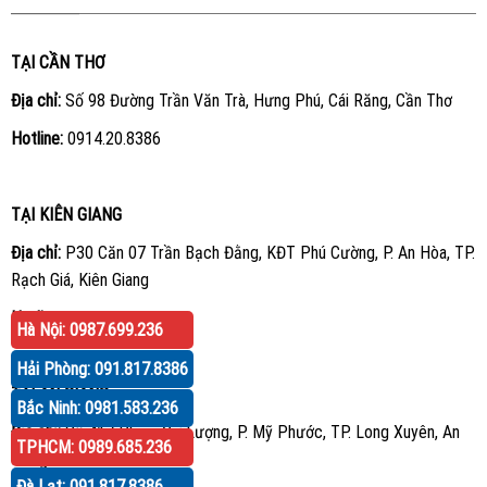
TẠI CẦN THƠ
Địa chỉ:
Số 98 Đường Trần Văn Trà, Hưng Phú, Cái Răng, Cần Thơ
Hotline:
0914.20.8386
TẠI KIÊN GIANG
Địa chỉ:
P30 Căn 07 Trần Bạch Đằng, KĐT Phú Cường, P. An Hòa, TP.
Rạch Giá, Kiên Giang
Hotline:
0914.20.8386
Hà Nội: 0987.699.236
Hải Phòng: 091.817.8386
TẠI AN GIANG
Bắc Ninh: 0981.583.236
Địa chỉ:
Số 417 Phạm Cự Lượng, P. Mỹ Phước, TP. Long Xuyên, An
TPHCM: 0989.685.236
Giang
Đà Lạt: 091.817.8386