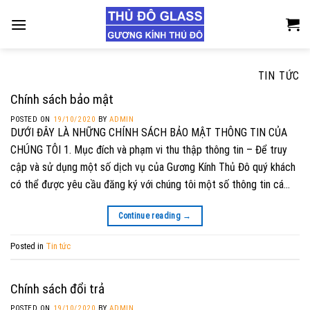
Skip
to
content
TIN TỨC
Chính sách bảo mật
POSTED ON
19/10/2020
BY
ADMIN
DƯỚI ĐÂY LÀ NHỮNG CHÍNH SÁCH BẢO MẬT THÔNG TIN CỦA
CHÚNG TÔI 1. Mục đích và phạm vi thu thập thông tin – Để truy
cập và sử dụng một số dịch vụ của Gương Kính Thủ Đô quý khách
có thể được yêu cầu đăng ký với chúng tôi một số thông tin cá…
Continue reading
→
Posted in
Tin tức
Chính sách đổi trả
POSTED ON
19/10/2020
BY
ADMIN