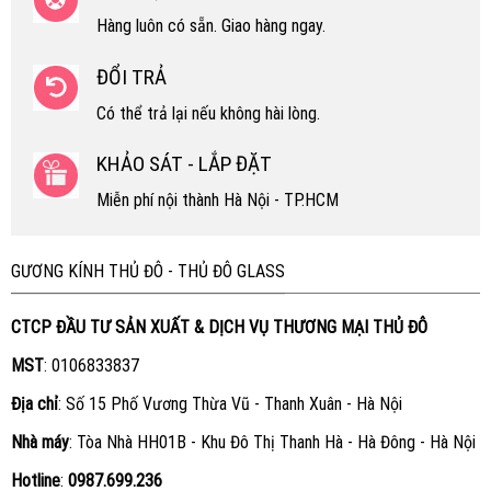
Hàng luôn có sẵn. Giao hàng ngay.
ĐỔI TRẢ
Có thể trả lại nếu không hài lòng.
KHẢO SÁT - LẮP ĐẶT
Miễn phí nội thành Hà Nội - TP.HCM
GƯƠNG KÍNH THỦ ĐÔ - THỦ ĐÔ GLASS
CTCP ĐẦU TƯ SẢN XUẤT & DỊCH VỤ THƯƠNG MẠI THỦ ĐÔ
MST
: 0106833837
Địa chỉ
: Số 15 Phố Vương Thừa Vũ - Thanh Xuân - Hà Nội
Nhà máy
: Tòa Nhà HH01B - Khu Đô Thị Thanh Hà - Hà Đông - Hà Nội
Hotline
:
0987.699.236