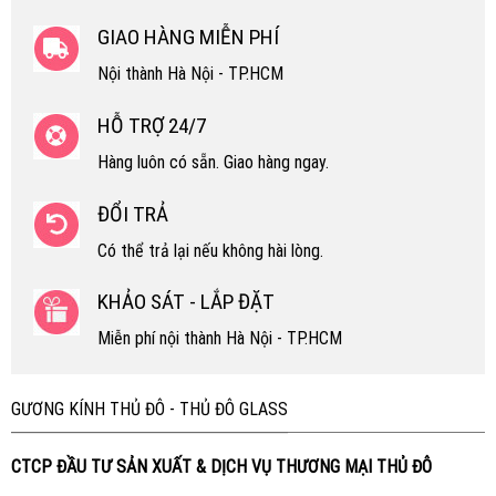
GIAO HÀNG MIỄN PHÍ
Nội thành Hà Nội - TP.HCM
HỖ TRỢ 24/7
Hàng luôn có sẵn. Giao hàng ngay.
ĐỔI TRẢ
Có thể trả lại nếu không hài lòng.
KHẢO SÁT - LẮP ĐẶT
Miễn phí nội thành Hà Nội - TP.HCM
GƯƠNG KÍNH THỦ ĐÔ - THỦ ĐÔ GLASS
CTCP ĐẦU TƯ SẢN XUẤT & DỊCH VỤ THƯƠNG MẠI THỦ ĐÔ