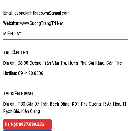
Email:
guongkinhthudo.vn@gmail.com
Website
:
www.GuongTrangTri.Net
MIỀN TÂY
TẠI CẦN THƠ
Địa chỉ:
Số 98 Đường Trần Văn Trà, Hưng Phú, Cái Răng, Cần Thơ
Hotline:
0914.20.8386
TẠI KIÊN GIANG
Địa chỉ:
P30 Căn 07 Trần Bạch Đằng, KĐT Phú Cường, P. An Hòa, TP.
Rạch Giá, Kiên Giang
Hotline:
0914.20.8386
Hà Nội: 0987.699.236