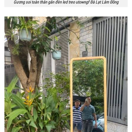
Gương soi toàn thân gắn đèn led treo utowngf Đà Lạt Lâm Đồng