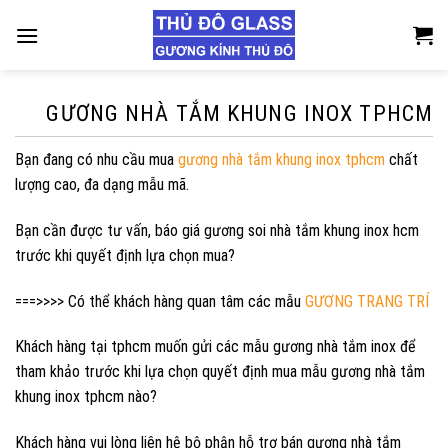
Skip
to
content
GƯƠNG NHÀ TẮM KHUNG INOX TPHCM
Bạn đang có nhu cầu mua
gương nhà tắm khung inox tphcm
chất
lượng cao, đa dạng mẫu mã.
Bạn cần được tư vấn, báo giá gương soi nhà tắm khung inox hcm
trước khi quyết định lựa chọn mua?
===>>>> Có thể khách hàng quan tâm các mẫu
GƯƠNG TRANG TRÍ
Khách hàng tại tphcm muốn gửi các mẫu gương nhà tắm inox để
tham khảo trước khi lựa chọn quyết định mua mẫu gương nhà tắm
khung inox tphcm nào?
Khách hàng vui lòng liên hệ bộ phận hỗ trợ bán gương nhà tắm