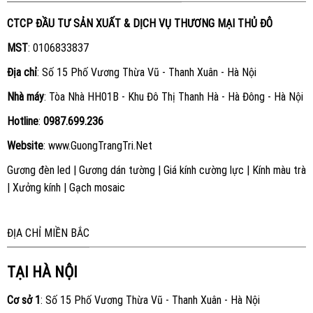
CTCP ĐẦU TƯ SẢN XUẤT & DỊCH VỤ THƯƠNG MẠI THỦ ĐÔ
MST
: 0106833837
Địa chỉ
: Số 15 Phố Vương Thừa Vũ - Thanh Xuân - Hà Nội
Nhà máy
: Tòa Nhà HH01B - Khu Đô Thị Thanh Hà - Hà Đông - Hà Nội
Hotline
:
0987.699.236
Website
:
www.GuongTrangTri.Net
Gương đèn led
|
Gương dán tường
|
Giá kính cường lực
|
Kính màu trà
|
Xưởng kính
|
Gạch mosaic
ĐỊA CHỈ MIỀN BẮC
TẠI HÀ NỘI
Cơ sở 1
: Số 15 Phố Vương Thừa Vũ - Thanh Xuân - Hà Nội