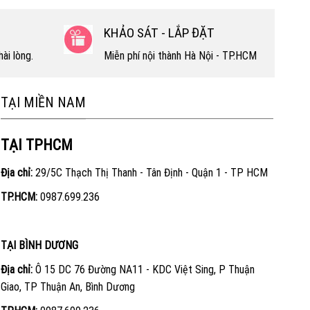
KHẢO SÁT - LẮP ĐẶT
ài lòng.
Miễn phí nội thành Hà Nội - TP.HCM
TẠI MIỀN NAM
TẠI TPHCM
Địa chỉ:
29/5C Thạch Thị Thanh - Tân Định - Quận 1 - TP HCM
TP.HCM:
0987.699.236
TẠI BÌNH DƯƠNG
Địa chỉ:
Ô 15 DC 76 Đường NA11 - KDC Việt Sing, P Thuận
Giao, TP Thuận An, Bình Dương