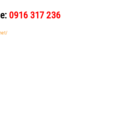
ne:
0916 317 236
.net/