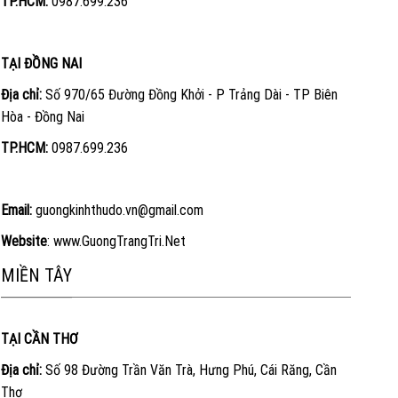
TP.HCM:
0987.699.236
TẠI ĐỒNG NAI
Địa chỉ:
Số 970/65 Đường Đồng Khởi - P Trảng Dài - TP Biên
Hòa - Đồng Nai
TP.HCM:
0987.699.236
Email:
guongkinhthudo.vn@gmail.com
Website
:
www.GuongTrangTri.Net
MIỀN TÂY
TẠI CẦN THƠ
Địa chỉ:
Số 98 Đường Trần Văn Trà, Hưng Phú, Cái Răng, Cần
Thơ