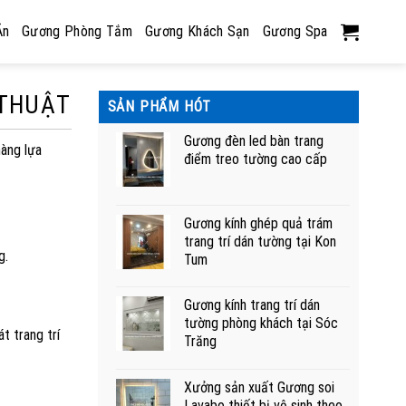
Ăn
Gương Phòng Tắm
Gương Khách Sạn
Gương Spa
 THUẬT
SẢN PHẨM HÓT
Gương đèn led bàn trang
hàng lựa
điểm treo tường cao cấp
Gương kính ghép quả trám
trang trí dán tường tại Kon
g.
Tum
Gương kính trang trí dán
tường phòng khách tại Sóc
t trang trí
Trăng
Xưởng sản xuất Gương soi
Lavabo thiết bị vệ sinh theo