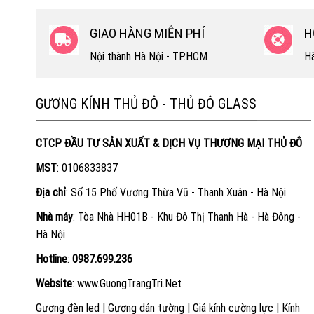
GIAO HÀNG MIỄN PHÍ
H
Nội thành Hà Nội - TP.HCM
Hà
GƯƠNG KÍNH THỦ ĐÔ - THỦ ĐÔ GLASS
CTCP ĐẦU TƯ SẢN XUẤT & DỊCH VỤ THƯƠNG MẠI THỦ ĐÔ
MST
: 0106833837
Địa chỉ
: Số 15 Phố Vương Thừa Vũ - Thanh Xuân - Hà Nội
Nhà máy
: Tòa Nhà HH01B - Khu Đô Thị Thanh Hà - Hà Đông -
Hà Nội
Hotline
:
0987.699.236
Website
:
www.GuongTrangTri.Net
Gương đèn led
|
Gương dán tường
|
Giá kính cường lực
|
Kính