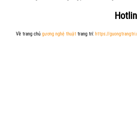
Hotli
Về trang chủ
gương nghệ thuật
trang trí:
https://guongtrangtri