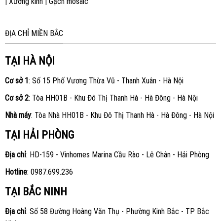
|
Xưởng kính
|
Gạch mosaic
ĐỊA CHỈ MIỀN BẮC
TẠI HÀ NỘI
Cơ sở 1
: Số 15 Phố Vương Thừa Vũ - Thanh Xuân - Hà Nội
Cơ sở 2
: Tòa HH01B - Khu Đô Thị Thanh Hà - Hà Đông - Hà Nội
Nhà máy
: Tòa Nhà HH01B - Khu Đô Thị Thanh Hà - Hà Đông - Hà Nội
TẠI HẢI PHÒNG
Địa chỉ
: HD-159 - Vinhomes Marina Cầu Rào - Lê Chân - Hải Phòng
Hotline
:
0987.699.236
TẠI BẮC NINH
Địa chỉ
: Số 58 Đường Hoàng Văn Thụ - Phường Kinh Bắc - TP Bắc