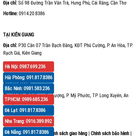
Địa chỉ:
Số 98 Đường Trần Văn Trà, Hưng Phú, Cái Răng, Cần Thơ
Hotline:
0914.20.8386
TẠI KIÊN GIANG
Địa chỉ:
P30 Căn 07 Trần Bạch Đằng, KĐT Phú Cường, P. An Hòa, TP.
Rạch Giá, Kiên Giang
Hotline:
0914.20.8386
Hà Nội: 0987.699.236
Hải Phòng: 091.817.8386
TẠI AN GIANG
Bắc Ninh: 0981.583.236
Địa chỉ:
Số 417 Phạm Cự Lượng, P. Mỹ Phước, TP. Long Xuyên, An
TPHCM: 0989.685.236
Giang
Đà Lạt: 091.817.8386
Hotline:
0914.20.8386
Nha Trang: 0916.389.892
Đà Nẵng: 091.817.8386
Hướng dẫn mua hàng
|
Chính sách giao hàng
|
Chính sách bảo hành
|