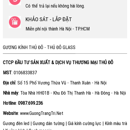
Có thể trả lại nếu không hài lòng.
KHẢO SÁT - LẮP ĐẶT
Miễn phí nội thành Hà Nội - TP.HCM
GƯƠNG KÍNH THỦ ĐÔ - THỦ ĐÔ GLASS
CTCP ĐẦU TƯ SẢN XUẤT & DỊCH VỤ THƯƠNG MẠI THỦ ĐÔ
MST
: 0106833837
Địa chỉ
: Số 15 Phố Vương Thừa Vũ - Thanh Xuân - Hà Nội
Nhà máy
: Tòa Nhà HH01B - Khu Đô Thị Thanh Hà - Hà Đông - Hà Nội
Hotline
:
0987.699.236
Website
:
www.GuongTrangTri.Net
Gương đèn led
|
Gương dán tường
|
Giá kính cường lực
|
Kính màu trà