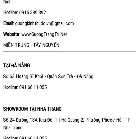
Ninh
Hotline
:
0916.389.892
Email
: guongkinhthudo.vn@gmail.com
Website
:
www.GuongTrangTri.Net
MIỀN TRUNG - TÂY NGUYÊN
TẠI ĐÀ NẴNG
Số 63 Hoàng Sĩ Khải - Quận Sơn Trà - Đà Nẵng
Hotline
:
091.66.11.055
SHOWROOM TẠI NHA TRANG
Số 24 Đường 18A Khu Đô Thị Hà Quang 2, Phường Phước Hải, TP
Nha Trang
Hotline
:
091.66.11.055