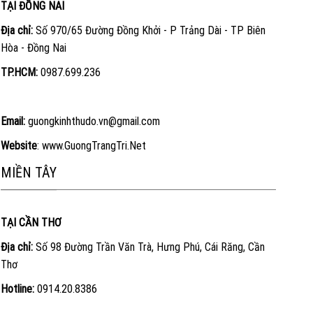
TẠI ĐỒNG NAI
Địa chỉ:
Số 970/65 Đường Đồng Khởi - P Trảng Dài - TP Biên
Hòa - Đồng Nai
TP.HCM:
0987.699.236
Email:
guongkinhthudo.vn@gmail.com
Website
:
www.GuongTrangTri.Net
MIỀN TÂY
TẠI CẦN THƠ
Địa chỉ:
Số 98 Đường Trần Văn Trà, Hưng Phú, Cái Răng, Cần
Thơ
Hotline:
0914.20.8386