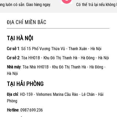
ng luôn có sẵn. Giao hàng ngay.
Có thể trả lại nếu không h
ĐỊA CHỈ MIỀN BẮC
TẠI HÀ NỘI
Cơ sở 1
: Số 15 Phố Vương Thừa Vũ - Thanh Xuân - Hà Nội
Cơ sở 2
: Tòa HH01B - Khu Đô Thị Thanh Hà - Hà Đông - Hà Nội
Nhà máy
: Tòa Nhà HH01B - Khu Đô Thị Thanh Hà - Hà Đông -
Hà Nội
TẠI HẢI PHÒNG
Địa chỉ
: HD-159 - Vinhomes Marina Cầu Rào - Lê Chân - Hải
Phòng
Hotline
:
0987.699.236