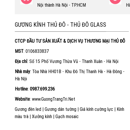
Nội thành Hà Nội - TP.HCM
Hà
GƯƠNG KÍNH THỦ ĐÔ - THỦ ĐÔ GLASS
CTCP ĐẦU TƯ SẢN XUẤT & DỊCH VỤ THƯƠNG MẠI THỦ ĐÔ
MST
: 0106833837
Địa chỉ
: Số 15 Phố Vương Thừa Vũ - Thanh Xuân - Hà Nội
Nhà máy
: Tòa Nhà HH01B - Khu Đô Thị Thanh Hà - Hà Đông -
Hà Nội
Hotline
:
0987.699.236
Website
:
www.GuongTrangTri.Net
Gương đèn led
|
Gương dán tường
|
Giá kính cường lực
|
Kính
màu trà
|
Xưởng kính
|
Gạch mosaic