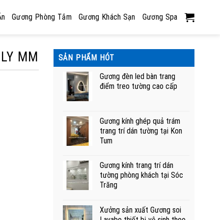
Ăn
Gương Phòng Tắm
Gương Khách Sạn
Gương Spa
 LY MM
SẢN PHẨM HÓT
Gương đèn led bàn trang
điểm treo tường cao cấp
Gương kính ghép quả trám
trang trí dán tường tại Kon
Tum
Gương kính trang trí dán
tường phòng khách tại Sóc
Trăng
Xưởng sản xuất Gương soi
Lavabo thiết bị vệ sinh theo