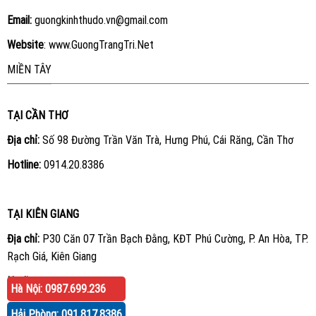
Email:
guongkinhthudo.vn@gmail.com
Website
:
www.GuongTrangTri.Net
MIỀN TÂY
TẠI CẦN THƠ
Địa chỉ:
Số 98 Đường Trần Văn Trà, Hưng Phú, Cái Răng, Cần Thơ
Hotline:
0914.20.8386
TẠI KIÊN GIANG
Địa chỉ:
P30 Căn 07 Trần Bạch Đằng, KĐT Phú Cường, P. An Hòa, TP.
Rạch Giá, Kiên Giang
Hotline:
0914.20.8386
Hà Nội: 0987.699.236
Hải Phòng: 091.817.8386