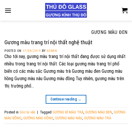
Skip
to
content
GƯƠNG MÀU ĐEN
Gương màu trang trí nội thất nghệ thuật
POSTED ON
17/04/2019
BY
ADMIN
Cho tới nay, gương màu trang trí nội thất đang được sử dụng nhất
nhiều trong trang trí nội thất. Các loại gương màu trang trí phổ
biến có các màu sắc Gương màu trà Gương màu đen Gương màu
hồng Gương màu nâu Gương màu đồng Tuy nhiên, gương màu trên
thị trường phổ…
Continue reading
→
Posted in
Góc tư vấn
|
Tagged
GƯƠNG BỈ MÀU TRÀ
,
GƯƠNG MÀU ĐEN
,
GƯƠNG
MÀU ĐỒNG
,
GƯƠNG MÀU HỒNG
,
GƯƠNG MÀU NÂU
,
GƯƠNG MÀU TRÀ