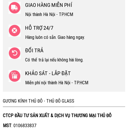
GIAO HÀNG MIỄN PHÍ
Nội thành Hà Nội - TP.HCM
HỖ TRỢ 24/7
Hàng luôn có sẵn. Giao hàng ngay.
ĐỔI TRẢ
Có thể trả lại nếu không hài lòng.
KHẢO SÁT - LẮP ĐẶT
Miễn phí nội thành Hà Nội - TP.HCM
GƯƠNG KÍNH THỦ ĐÔ - THỦ ĐÔ GLASS
CTCP ĐẦU TƯ SẢN XUẤT & DỊCH VỤ THƯƠNG MẠI THỦ ĐÔ
MST
: 0106833837