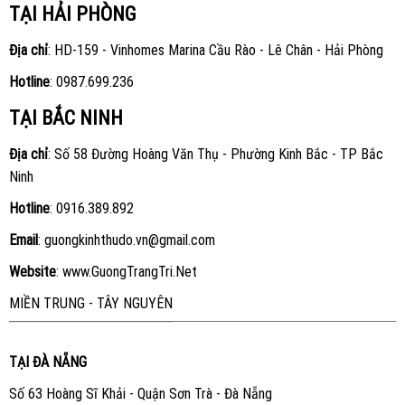
TẠI HẢI PHÒNG
Địa chỉ
: HD-159 - Vinhomes Marina Cầu Rào - Lê Chân - Hải Phòng
Hotline
:
0987.699.236
TẠI BẮC NINH
Địa chỉ
: Số 58 Đường Hoàng Văn Thụ - Phường Kinh Bắc - TP Bắc
Ninh
Hotline
:
0916.389.892
Email
: guongkinhthudo.vn@gmail.com
Website
:
www.GuongTrangTri.Net
MIỀN TRUNG - TÂY NGUYÊN
TẠI ĐÀ NẴNG
Số 63 Hoàng Sĩ Khải - Quận Sơn Trà - Đà Nẵng